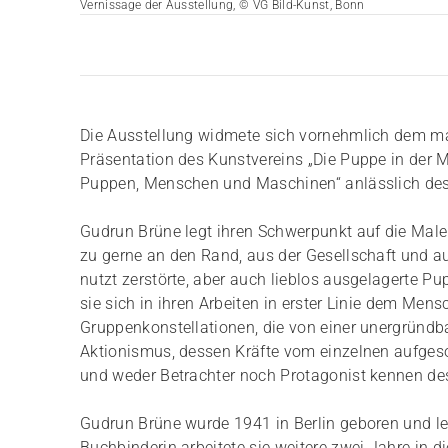
Vernissage der Ausstellung, © VG Bild-Kunst, Bonn
Die Ausstellung widmete sich vornehmlich dem mal
Präsentation des Kunstvereins „Die Puppe in de
Puppen, Menschen und Maschinen“ anlässlich des 
Gudrun Brüne legt ihren Schwerpunkt auf die Malerei,
zu gerne an den Rand, aus der Gesellschaft und au
nutzt zerstörte, aber auch lieblos ausgelagerte
sie sich in ihren Arbeiten in erster Linie dem Mens
Gruppenkonstellationen, die von einer unergründb
Aktionismus, dessen Kräfte vom einzelnen aufgesoge
und weder Betrachter noch Protagonist kennen de
Gudrun Brüne wurde 1941 in Berlin geboren und leb
Buchbinderin arbeitete sie weitere zwei Jahre in 