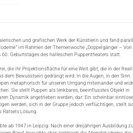
erischen und grafischen Werk der Künstlerin und fand parall
r Moderne“ im Rahmen der Themenwoche „Doppelgänger – Von
60. Geburtstages des halleschen Puppentheaters statt.
 die ihr Projektionsfläche für eine Welt gibt, die in der Reali
s dem Bewusstsein gedrängt wird: In die Augen, in den Sinn. 
 Puppen metaphorisch für unseren Umgang miteinander und wi
chen. Sie stellt Puppen als lenkbares, beeinflusstes Objekt in
aren Dynamik angetrieben werden, dar: Ein scheinbar sinnlose
n werden, sich in der Gruppe jedoch verflüchtigen, stellt sic
s Rätsels Lösung.
te ab 1947 in Leipzig. Nach einer dreijährigen Ausbildung zu
diesem Beruf, besuchte aber zeitgleich die Abendakademie der