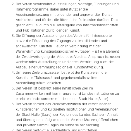
Der Verein veranstaltet Ausstellungen, Vorträge, Führungen und
Rahmenprogramme, dabei unterstützt er die
Auseinandersetzung mit bildender und angewandter Kunst,
Architektur und fördert die öffentliche Diskussion darüber. Dies
geschieht u.a. durch die Herausgabe von Informationsschriften
und Publikationen zur bildenden Kunst.
Die Öffnung der Ausstellungen des Vereins für Interessierte
sowie die Förderung des Zugangs zu den bildenden und
angewandten Künsten – auch in Verbindung mit der
Wahrnehmung kunstpädagogischer Aufgaben – ist ein Element
der Zweckverfolgung der Arbeit des Vereins. Anspruch ist neben
wechselnden Ausstellungen und deren Vermittlung auch der
Aufbau einer Sammlung regionaler Kunstentwicklung.
Um seine Ziele umzusetzen betreibt der Kunstverein die
Kunsthalle “Talstrasse“ und gegebenenfalls weitere
Ausstellungsräumlichkeiten.
Der Verein ist bestrebt seine inhaltlichen Ziel im
Zusammenwirken mit kommunalen und Landesinstitutionen zu
erreichen, insbesondere mit denen der Stadt Halle (Saale).
Der Verein fördert das Zusammenwirken der verschiedenen
künstlerischen und kulturellen Institutionen und Vereinigungen
der Stadt Halle (Saale), der Region, des Landes Sachsen- Anhalt
und überregional tätig werdender Vereine, Museen, öffentlichen
und privaten Sammlungen im Sinne seiner Satzung.
Der Verein verfolgt ausschließlich und unmittelbar