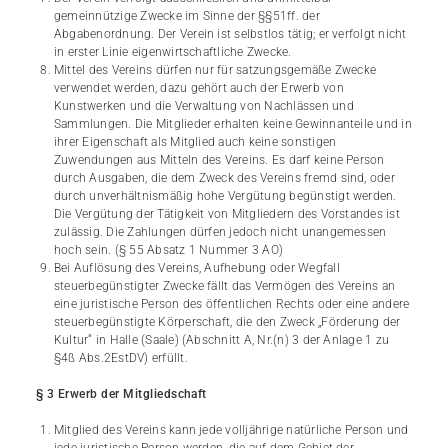
gemeinnützige Zwecke im Sinne der §§51ff. der
Abgabenordnung. Der Verein ist selbstlos tätig; er verfolgt nicht
in erster Linie eigenwirtschaftliche Zwecke.
Mittel des Vereins dürfen nur für satzungsgemäße Zwecke
verwendet werden, dazu gehört auch der Erwerb von
Kunstwerken und die Verwaltung von Nachlässen und
Sammlungen. Die Mitglieder erhalten keine Gewinnanteile und in
ihrer Eigenschaft als Mitglied auch keine sonstigen
Zuwendungen aus Mitteln des Vereins. Es darf keine Person
durch Ausgaben, die dem Zweck des Vereins fremd sind, oder
durch unverhältnismäßig hohe Vergütung begünstigt werden.
Die Vergütung der Tätigkeit von Mitgliedern des Vorstandes ist
zulässig. Die Zahlungen dürfen jedoch nicht unangemessen
hoch sein. (§ 55 Absatz 1 Nummer 3 AO)
Bei Auflösung des Vereins, Aufhebung oder Wegfall
steuerbegünstigter Zwecke fällt das Vermögen des Vereins an
eine juristische Person des öffentlichen Rechts oder eine andere
steuerbegünstigte Körperschaft, die den Zweck „Förderung der
Kultur“ in Halle (Saale) (Abschnitt A, Nr.(n) 3 der Anlage 1 zu
§4ß Abs.2EstDV) erfüllt.
§ 3 Erwerb der Mitgliedschaft
Mitglied des Vereins kann jede volljährige natürliche Person und
jede juristische Person werden, die auf dem Gebiet der