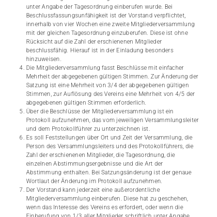
unter Angabe der Tagesordnung einberufen wurde. Bei
Beschlussfassungsunfähigkeit ist der Vorstand verpflichtet,
innerhalb von vier Wochen eine zweite Mitgliederversammlung
mit der gleichen Tagesordnung einzuberufen. Diese ist ohne
Rücksicht auf die Zahl der erschienenen Mitglieder
beschlussfähig. Hierauf ist in der Einladung besonders
hinzuweisen.
Die Mitgliederversammlung fasst Beschlüsse mit einfacher
Mehrheit der abgegebenen gültigen Stimmen. Zur Änderung der
Satzung ist eine Mehrheit von 3/4 der abgegebenen gültigen
Stimmen, zur Auflösung des Vereins eine Mehrheit von 4/5 der
abgegebenen gültigen Stimmen erforderlich.
Über die Beschlüsse der Mitgliederversammlung ist ein
Protokoll aufzunehmen, das vom jeweiligen Versammlungsleiter
und dem Protokollführer zu unterzeichnen ist.
Es soll Feststellungen über Ort und Zeit der Versammlung, die
Person des Versammlungsleiters und des Protokollführers, die
Zahl der erschienenen Mitglieder, die Tagesordnung, die
einzelnen Abstimmungsergebnisse und die Art der
Abstimmung enthalten. Bei Satzungsänderung ist der genaue
Wortlaut der Änderung im Protokoll aufzunehmen.
Der Vorstand kann jederzeit eine außerordentliche
Mitgliederversammlung einberufen. Diese hat zu geschehen,
wenn das Interesse des Vereins es erfordert, oder wenn die
Einberufung von 1/3 aller Mitglieder schriftlich unter Angabe