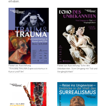
erheben.
Plakat zur Ausstellung
Plakat zur Ausstellung "Echo des
"TRAUM&TRAUMA.Expressionismus in
Unbekannten. Vom Umgang mit Tod und
Kunst und Film"
Vergänglichkeit"