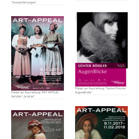
"Grenzerfahrungen"
Plakat zur Ausstellung "Günter Rössler.
Plakat zur Ausstellung "ART-APPEAL -
AugenBlicke"
Gefühle? Ja bitte!"