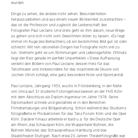
wurden.
Dinge zu sehen, die andere nicht sehen. Besonderheiten
herauszuarbeiten und aus einem neuen Blickwinkel zu betrachten –
das ist die Profession und zugleich die Leidenschaft des
Fotografen Paul Leclaire. Und stets geht es ihm darum, neue Wege
zu gehen und sich nicht vom Gewohnten leiten zu lassen. »Es liegt
immer im Auge des Betrachters, ob ein bestimmtes Bild gut ist oder
schlecht. Mit rein rationellen Dingen hat Fotografie nicht viel zu
tun. Vielmehr geht es um Stimmungen und Lebensgefühle. Oftmals
liegt der Reiz gerade im perfekt Unperfekten.« Diese Auffassung
verleiht den Bildern von Paul Leclaire, dessen Herz für das
Tanztheater und insbesondere für das inspirierende Oeuvre von
Jochen Ulrich schlägt, eine ganz besondere Note und Spontanität.
Paul Leclaire, Jahrgang 1953, wuchs in Fröndenberg, in der Nähe
von Unna auf. Er studierte Fotoingenieurswesen an der FHS Köln
mit dem Abschluss als Diplom-Ingenieur im Jahre 1978. Seine
Diplomarbeit schrieb und gestaltete er in den Bereichen
Filmdramaturgie und Bildgestaltung. Schon während des Studiums
fotograﬁerte er Produktionen für das Tanz-Forum Köln und die Oper
Köln. Darüber hinaus arbeitete er bald u.a. für die Deutsche Oper
am Rhein, das Schauspiel Köln, die Wuppertaler Bühnen, die
Bühnen Münster, das Schauspielhaus Hamburg und das
Staatstheater Stuttgart. Nach etwa 20 Jahren Theaterfotograﬁe war