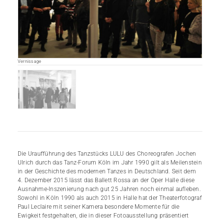
Vernissage
Die Uraufführung des Tanzstücks LULU des Choreografen Jochen
Ulrich durch das Tanz-Forum Köln im Jahr 1990 gilt als Meilenstein
in der Geschichte des modernen Tanzes in Deutschland. Seit dem
4. Dezember 2015 lässt das Ballett Rossa an der Oper Halle diese
Ausnahme-Inszenierung nach gut 25 Jahren noch einmal aufleben.
Sowohl in Köln 1990 als auch 2015 in Halle hat der Theaterfotograf
Paul Leclaire mit seiner Kamera besondere Momente für die
Ewigkeit festgehalten, die in dieser Fotoausstellung präsentiert