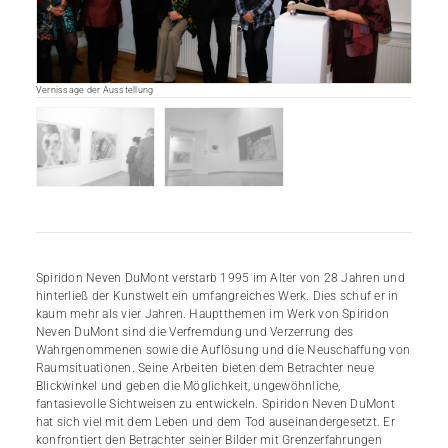
Vernissage der Ausstellung
Spiridon Neven DuMont verstarb 1995 im Alter von 28 Jahren und
hinterließ der Kunstwelt ein umfangreiches Werk. Dies schuf er in
kaum mehr als vier Jahren. Hauptthemen im Werk von Spiridon
Neven DuMont sind die Verfremdung und Verzerrung des
Wahrgenommenen sowie die Auflösung und die Neuschaffung von
Raumsituationen. Seine Arbeiten bieten dem Betrachter neue
Blickwinkel und geben die Möglichkeit, ungewöhnliche,
fantasievolle Sichtweisen zu entwickeln. Spiridon Neven DuMont
hat sich viel mit dem Leben und dem Tod auseinandergesetzt. Er
konfrontiert den Betrachter seiner Bilder mit Grenzerfahrungen