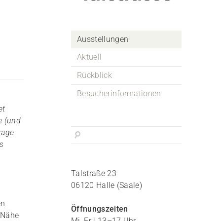
Ausstellungen
Aktuell
Rückblick
Besucherinformationen
et
e (und
Frage
ls
Talstraße 23
06120 Halle (Saale)
en
Öffnungszeiten
, Nähe
Mi, Fr | 13–17 Uhr