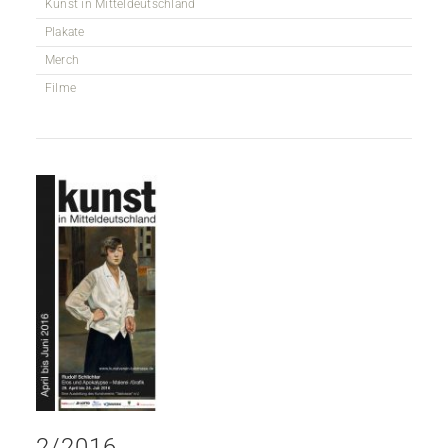
Kunst in Mitteldeutschland
Plakate
Merch
Filme
2/2016