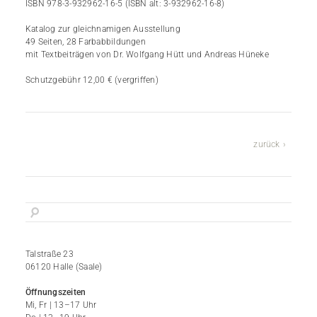
ISBN 978-3-932962-16-5 (ISBN alt: 3-932962-16-8)
Katalog zur gleichnamigen Ausstellung
49 Seiten, 28 Farbabbildungen
mit Textbeiträgen von Dr. Wolfgang Hütt und Andreas Hüneke
Schutzgebühr 12,00 € (vergriffen)
zurück
Talstraße 23
06120 Halle (Saale)
Öffnungszeiten
Mi, Fr | 13–17 Uhr