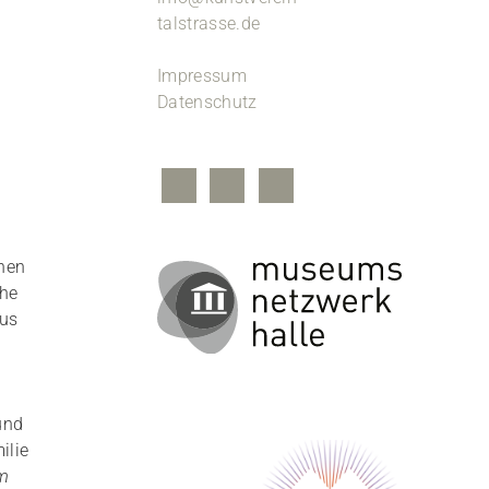
talstrasse.de
Impressum
Datenschutz
hnen
ähe
nus
und
ilie
im