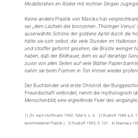
Modellstehen im Atelier mit rechten Dingen zuginge
Keine andere Plastik von Marcks hat vergleichbar
sei
„dem Lächeln der bronzenen ‚Thüringer Venus‘ d
auserwählte Schöne der goldene Apfel durch die h
hätte sie sich selbst, die viele Stunden im Hallense
und straffer geformt gesehen, die Brüste weniger h
haben, daß der Bildhauer, dem es auf derartige Gena
zuvor von allen Seiten auf viele Blätter Papier bann
nahm sie beim Formen in Ton immer wieder prüfend
Der Buchbinder und erste Chronist der Burggesch
Freundschaft verbindet, nennt die mythologisch 
Menschenbild, eine ergreifende Feier des vergängl
1) Zit. nach Hoffmann 1992, Tafel 6, o. S.. 2) Rudloff 1989 a, S. 
beschriebenen Plastik.). 3) Rudloff 1993, S. 101. 4) Nauhaus 198