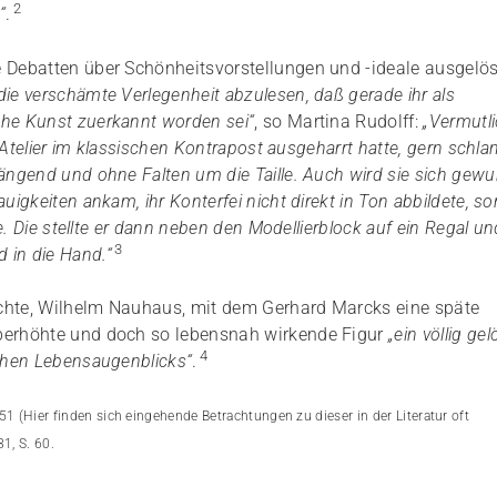
2
“
.
e Debatten über Schönheitsvorstellungen und -ideale ausgelös
ie verschämte Verlegenheit abzulesen, daß gerade ihr als
ohe Kunst zuerkannt worden sei“
, so Martina Rudolff:
„Vermutl
r Atelier im klassischen Kontrapost ausgeharrt hatte, gern schla
ängend und ohne Falten um die Taille. Auch wird sie sich gewu
uigkeiten ankam, ihr Konterfei nicht direkt in Ton abbildete, s
te. Die stellte er dann neben den Modellierblock auf ein Regal un
3
 in die Hand.“
ichte, Wilhelm Nauhaus, mit dem Gerhard Marcks eine späte
überhöhte und doch so lebensnah wirkende Figur
„ein völlig ge
4
ichen Lebensaugenblicks“
.
151 (Hier finden sich eingehende Betrachtungen zu dieser in der Literatur oft
1, S. 60.