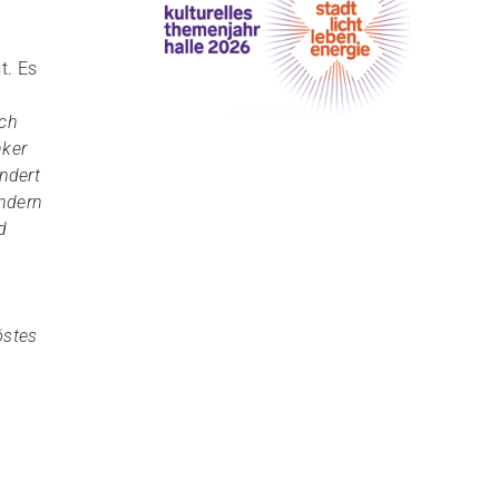
t. Es
ich
nker
ndert
ondern
d
löstes