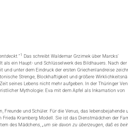
1
entdeckt.“
Das schreibt Waldemar Grzimek über Marcks’
lt als ein Haupt- und Schlüsselwerk des Bildhauers. Nach der
t und unter dem Eindruck der ersten Griechenlandreise zeic
ktonische Strenge, Blockhaftigkeit und größere Wirklichkeitsn
Zeit seines Lebens nicht mehr aufgeben. In der Thüringer Ve
ristlicher Mythologie: Eva mit dem Apfel als Inkarnation von
n, Freunde und Schüler. Für die Venus, das lebensbejahende 
hm Frieda Kramberg Modell. Sie ist das Dienstmädchen der Fam
Eltern des Mädchens,
„um sie davon zu überzeugen, daß es be