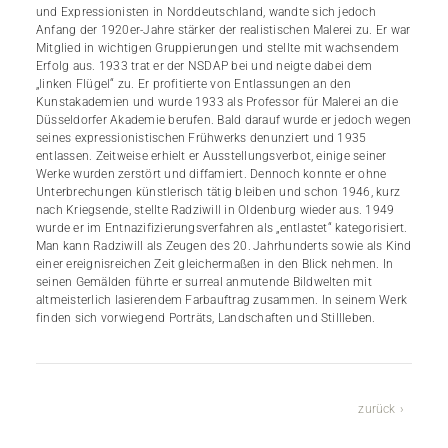
und Expressionisten in Norddeutschland, wandte sich jedoch
Anfang der 1920er-Jahre stärker der realistischen Malerei zu. Er war
Mitglied in wichtigen Gruppierungen und stellte mit wachsendem
Erfolg aus. 1933 trat er der NSDAP bei und neigte dabei dem
„linken Flügel“ zu. Er profitierte von Entlassungen an den
Kunstakademien und wurde 1933 als Professor für Malerei an die
Düsseldorfer Akademie berufen. Bald darauf wurde er jedoch wegen
seines expressionistischen Frühwerks denunziert und 1935
entlassen. Zeitweise erhielt er Ausstellungsverbot, einige seiner
Werke wurden zerstört und diffamiert. Dennoch konnte er ohne
Unterbrechungen künstlerisch tätig bleiben und schon 1946, kurz
nach Kriegsende, stellte Radziwill in Oldenburg wieder aus. 1949
wurde er im Entnazifizierungsverfahren als „entlastet“ kategorisiert.
Man kann Radziwill als Zeugen des 20. Jahrhunderts sowie als Kind
einer ereignisreichen Zeit gleichermaßen in den Blick nehmen. In
seinen Gemälden führte er surreal anmutende Bildwelten mit
altmeisterlich lasierendem Farbauftrag zusammen. In seinem Werk
finden sich vorwiegend Porträts, Landschaften und Stillleben.
zurück