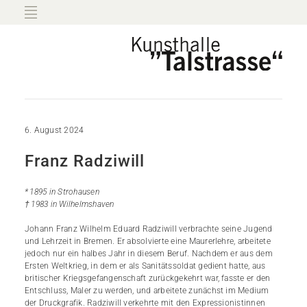
6. August 2024
Franz Radziwill
* 1895 in Strohausen
† 1983 in Wilhelmshaven
Johann Franz Wilhelm Eduard Radziwill verbrachte seine Jugend
und Lehrzeit in Bremen. Er absolvierte eine Maurerlehre, arbeitete
jedoch nur ein halbes Jahr in diesem Beruf. Nachdem er aus dem
Ersten Weltkrieg, in dem er als Sanitätssoldat gedient hatte, aus
britischer Kriegsgefangenschaft zurückgekehrt war, fasste er den
Entschluss, Maler zu werden, und arbeitete zunächst im Medium
der Druckgrafik. Radziwill verkehrte mit den Expressionistinnen