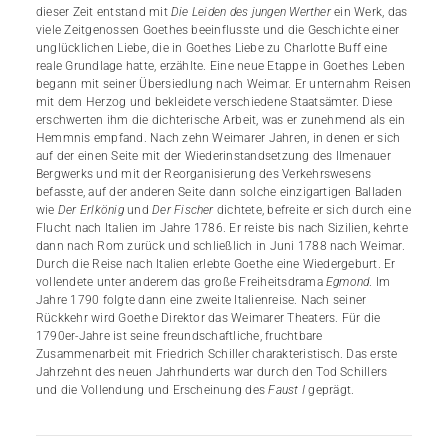
dieser Zeit entstand mit
Die Leiden des jungen Werther
ein Werk, das
viele Zeitgenossen Goethes beeinflusste und die Geschichte einer
unglücklichen Liebe, die in Goethes Liebe zu Charlotte Buff eine
reale Grundlage hatte, erzählte. Eine neue Etappe in Goethes Leben
begann mit seiner Übersiedlung nach Weimar. Er unternahm Reisen
mit dem Herzog und bekleidete verschiedene Staatsämter. Diese
erschwerten ihm die dichterische Arbeit, was er zunehmend als ein
Hemmnis empfand. Nach zehn Weimarer Jahren, in denen er sich
auf der einen Seite mit der Wiederinstandsetzung des Ilmenauer
Bergwerks und mit der Reorganisierung des Verkehrswesens
befasste, auf der anderen Seite dann solche einzigartigen Balladen
wie
Der Erlkönig
und
Der Fischer
dichtete, befreite er sich durch eine
Flucht nach Italien im Jahre 1786. Er reiste bis nach Sizilien, kehrte
dann nach Rom zurück und schließlich in Juni 1788 nach Weimar.
Durch die Reise nach Italien erlebte Goethe eine Wiedergeburt. Er
vollendete unter anderem das große Freiheitsdrama
Egmond
. Im
Jahre 1790 folgte dann eine zweite Italienreise. Nach seiner
Rückkehr wird Goethe Direktor das Weimarer Theaters. Für die
1790er-Jahre ist seine freundschaftliche, fruchtbare
Zusammenarbeit mit Friedrich Schiller charakteristisch. Das erste
Jahrzehnt des neuen Jahrhunderts war durch den Tod Schillers
und die Vollendung und Erscheinung des
Faust I
geprägt.