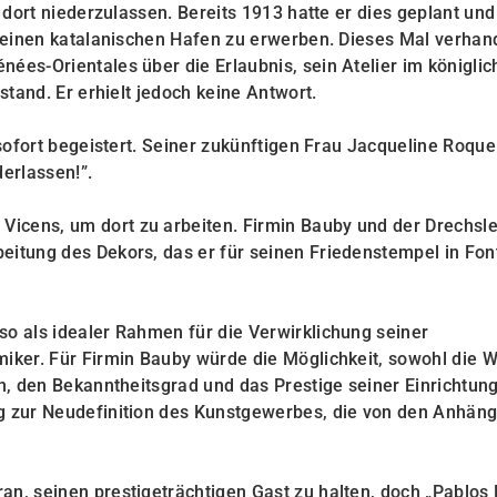
h dort niederzulassen. Bereits 1913 hatte er dies geplant und
kleinen katalanischen Hafen zu erwerben. Dieses Mal verhand
ées-Orientales über die Erlaubnis, sein Atelier im königli
stand. Er erhielt jedoch keine Antwort.
 sofort begeistert. Seiner zukünftigen Frau Jacqueline Roque
derlassen!”.
icens, um dort zu arbeiten. Firmin Bauby und der Drechsle
eitung des Dekors, das er für seinen Friedenstempel in Fon
so als idealer Rahmen für die Verwirklichung seiner
miker. Für Firmin Bauby würde die Möglichkeit, sowohl die 
en, den Bekanntheitsgrad und das Prestige seiner Einrichtun
ng zur Neudefinition des Kunstgewerbes, die von den Anhän
an, seinen prestigeträchtigen Gast zu halten, doch „Pablos 