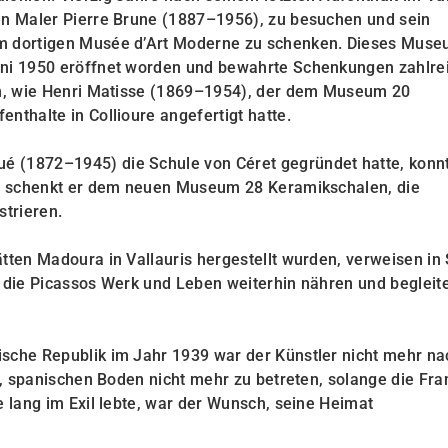
den Maler Pierre Brune (1887–1956), zu besuchen und sein
em dortigen Musée d’Art Moderne zu schenken. Dieses Mus
uni 1950 eröffnet worden und bewahrte Schenkungen zahlre
ten, wie Henri Matisse (1869–1954), der dem Museum 20
nthalte in Collioure angefertigt hatte.
 (1872–1945) die Schule von Céret gegründet hatte, konnt
 So schenkt er dem neuen Museum 28 Keramikschalen, die
strieren.
tten Madoura in Vallauris hergestellt wurden, verweisen in S
, die Picassos Werk und Leben weiterhin nähren und begleit
ische Republik im Jahr 1939 war der Künstler nicht mehr na
gt, spanischen Boden nicht mehr zu betreten, solange die Fra
e lang im Exil lebte, war der Wunsch, seine Heimat