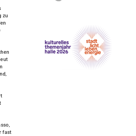
s
g zu
fen
e
chen
neut
am
nd,
t
t
asso,
 fast