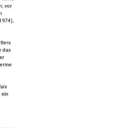
n; vor
n
1974),
tlers
e das
er
azerme
Paix
 ein