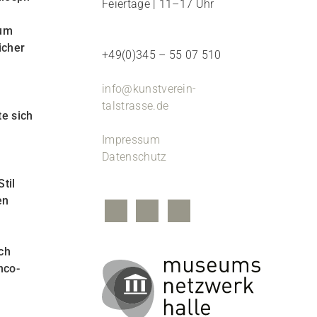
Feiertage | 11–17 Uhr
eum
icher
+49(0)345 – 55 07 510
info@kunstverein-
talstrasse.de
e sich
Impressum
Datenschutz
til
en
ch
nco-