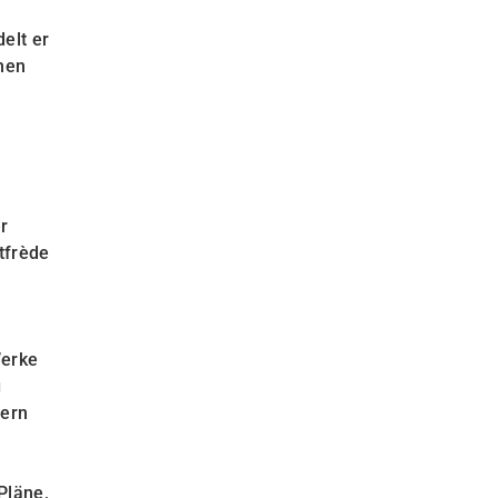
elt er
chen
r
tfrède
Werke
g
gern
Pläne,