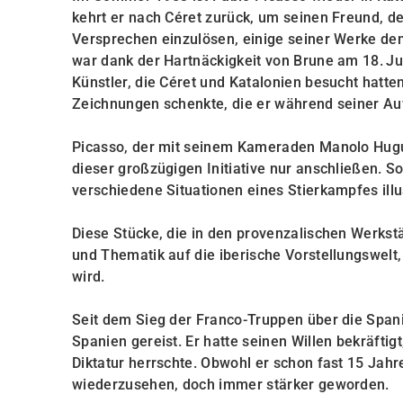
kehrt er nach Céret zurück, um seinen Freund, 
Versprechen einzulösen, einige seiner Werke d
war dank der Hartnäckigkeit von Brune am 18. J
Künstler, die Céret und Katalonien besucht hat
Zeichnungen schenkte, die er während seiner Aufe
Picasso, der mit seinem Kameraden Manolo Hugué
dieser großzügigen Initiative nur anschließen.
verschiedene Situationen eines Stierkampfes illu
Diese Stücke, die in den provenzalischen Werkstä
und Thematik auf die iberische Vorstellungswelt
wird.
Seit dem Sieg der Franco-Truppen über die Span
Spanien gereist. Er hatte seinen Willen bekräfti
Diktatur herrschte. Obwohl er schon fast 15 Jahr
wiederzusehen, doch immer stärker geworden.