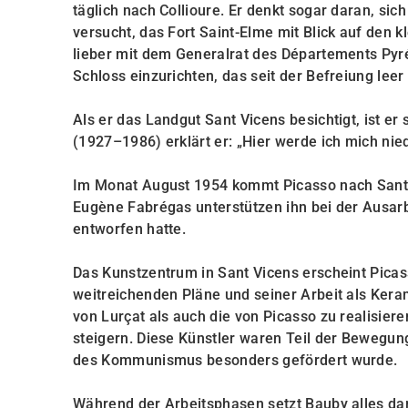
täglich nach Collioure. Er denkt sogar daran, sic
versucht, das Fort Saint-Elme mit Blick auf den 
lieber mit dem Generalrat des Départements Pyrén
Schloss einzurichten, das seit der Befreiung leer 
Als er das Landgut Sant Vicens besichtigt, ist er
(1927–1986) erklärt er: „Hier werde ich mich nie
Im Monat August 1954 kommt Picasso nach Sant V
Eugène Fabrégas unterstützen ihn bei der Ausarb
entworfen hatte.
Das Kunstzentrum in Sant Vicens erscheint Picas
weitreichenden Pläne und seiner Arbeit als Kera
von Lurçat als auch die von Picasso zu realisier
steigern. Diese Künstler waren Teil der Bewegu
des Kommunismus besonders gefördert wurde.
Während der Arbeitsphasen setzt Bauby alles dar