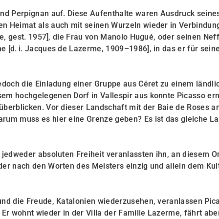
und Perpignan auf. Diese Aufenthalte waren Ausdruck seine
en Heimat als auch mit seinen Wurzeln wieder in Verbindun
tte, gest. 1957], die Frau von Manolo Hugué, oder seinen Nef
 [d. i. Jacques de Lazerme, 1909–1986], in das er für sein
jedoch die Einladung einer Gruppe aus Céret zu einem ländli
sem hochgelegenen Dorf in Vallespir aus konnte Picasso er
überblicken. Vor dieser Landschaft mit der Baie de Roses 
arum muss es hier eine Grenze geben? Es ist das gleiche La
 jedweder absoluten Freiheit veranlassten ihn, an diesem Or
der nach den Worten des Meisters einzig und allein dem Kul
.
und die Freude, Katalonien wiederzusehen, veranlassen Pic
r wohnt wieder in der Villa der Familie Lazerme, fährt aber