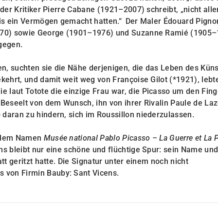
 der Kritiker Pierre Cabane (1921–2007) schreibt, „nicht alle
uris ein Vermögen gemacht hatten.“ Der Maler Édouard Pigno
–1970) sowie George (1901–1976) und Suzanne Ramié (1905–
agegen.
n, suchten sie die Nähe derjenigen, die das Leben des Küns
ekehrt, und damit weit weg von Françoise Gilot (*1921), lebt
 laut Totote die einzige Frau war, die Picasso um den Fing
. Beseelt von dem Wunsch, ihn von ihrer Rivalin Paule de L
 daran zu hindern, sich im Roussillon niederzulassen.
er dem Namen
Musée national Pablo Picasso – La Guerre et La 
ns bleibt nur eine schöne und flüchtige Spur: sein Name und
tt geritzt hatte. Die Signatur unter einem noch nicht
 von Firmin Bauby: Sant Vicens.