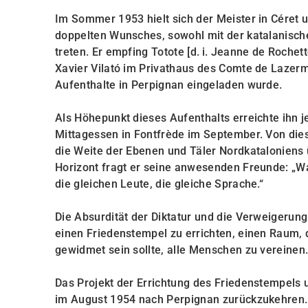
Im Sommer 1953 hielt sich der Meister in Céret 
doppelten Wunsches, sowohl mit der katalanisch
treten. Er empfing Totote [d. i. Jeanne de Roche
Xavier Vilató im Privathaus des Comte de Lazerme
Aufenthalte in Perpignan eingeladen wurde.
Als Höhepunkt dieses Aufenthalts erreichte ihn 
Mittagessen in Fontfrède im September. Von die
die Weite der Ebenen und Täler Nordkataloniens 
Horizont fragt er seine anwesenden Freunde: „W
die gleichen Leute, die gleiche Sprache.“
Die Absurdität der Diktatur und die Verweigerung
einen Friedenstempel zu errichten, einen Raum, 
gewidmet sein sollte, alle Menschen zu vereinen
Das Projekt der Errichtung des Friedenstempels 
im August 1954 nach Perpignan zurückzukehren. E