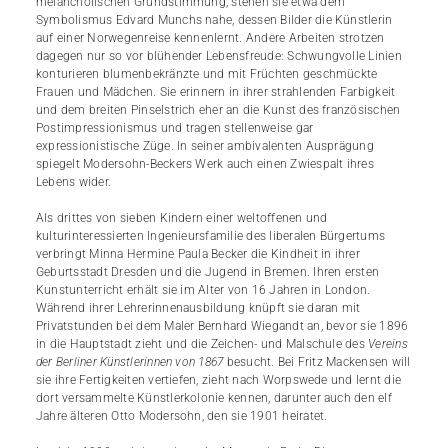
melancholischen Grundstimmung, stehen sie etwa dem
Symbolismus Edvard Munchs nahe, dessen Bilder die Künstlerin
auf einer Norwegenreise kennenlernt. Andere Arbeiten strotzen
dagegen nur so vor blühender Lebensfreude: Schwungvolle Linien
konturieren blumenbekränzte und mit Früchten geschmückte
Frauen und Mädchen. Sie erinnern in ihrer strahlenden Farbigkeit
und dem breiten Pinselstrich eher an die Kunst des französischen
Postimpressionismus und tragen stellenweise gar
expressionistische Züge. In seiner ambivalenten Ausprägung
spiegelt Modersohn-Beckers Werk auch einen Zwiespalt ihres
Lebens wider.
Als drittes von sieben Kindern einer weltoffenen und
kulturinteressierten Ingenieursfamilie des liberalen Bürgertums
verbringt Minna Hermine Paula Becker die Kindheit in ihrer
Geburtsstadt Dresden und die Jugend in Bremen. Ihren ersten
Kunstunterricht erhält sie im Alter von 16 Jahren in London.
Während ihrer Lehrerinnenausbildung knüpft sie daran mit
Privatstunden bei dem Maler Bernhard Wiegandt an, bevor sie 1896
in die Hauptstadt zieht und die Zeichen- und Malschule des
Vereins
der
Berliner Künstlerinnen von 1867
besucht. Bei Fritz Mackensen will
sie ihre Fertigkeiten vertiefen, zieht nach Worpswede und lernt die
dort versammelte Künstlerkolonie kennen, darunter auch den elf
Jahre älteren Otto Modersohn, den sie 1901 heiratet.