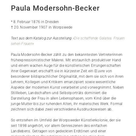
Paula Modersohn-Becker
* 8. Februar 1876 in Dresden
† 20. November 1907 in Worpswede
Text aus dem Katalog zur Ausstellung
»Die schaffende Galatea. Frauen
sehen Frauen«
Paula Modersohn-Becker zählt zu den bekanntesten Vertreterinnen
früh­expressionistischer Malerei. Mit erstaunlich produktiver Hand
und einem wachen Auge für die künstlerischen Errungenschaften
ihrer Gegenwart erschafft sie in kürzester Zeit ein Œuvre von
besonderer bildsprachlicher Originalität, mit dem sie sich von ihren
Lehrern, Kollegen und Kritikern emanzipiert sowie wesentliche
Aspekte der modernen Kunst verarbeitet und vorwegnimmt. Neben
Stillleben, Landschaften und Selbstporträts dominiert die
Darstellung der Frau in allen Lebensphasen, vom Kind über die
junge Mutter bis zur ruhenden Alten, ihr malerisches Werk. Formal
zeichnen sich dabei zwei verschiedene Ausdrucksweisen ab.
So entstehen im Umfeld der Worpsweder Künstlerkolonie, der sie
seit 1898 angehört, vor allem Genreszenen des einfachen
Landlebens. Getragen von gedeckten Erdtönen und einer