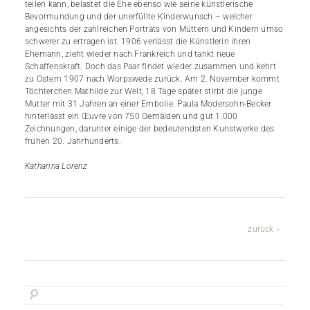
teilen kann, belastet die Ehe ebenso wie seine künstlerische
Bevormundung und der unerfüllte Kinderwunsch – welcher
angesichts der zahlreichen Porträts von Müttern und Kindern umso
schwerer zu ertragen ist. 1906 verlässt die Künstlerin ihren
Ehemann, zieht wieder nach Frankreich und tankt neue
Schaffenskraft. Doch das Paar findet wieder zusammen und kehrt
zu Ostern 1907 nach Worpswede zurück. Am 2. November kommt
Töchterchen Mathilde zur Welt, 18 Tage später stirbt die junge
Mutter mit 31 Jahren an einer Embolie. Paula Modersohn-Becker
hinterlässt ein Œuvre von 750 Gemälden und gut 1.000
Zeichnungen, darunter einige der bedeutendsten Kunstwerke des
frühen 20. Jahrhunderts.
Katharina Lorenz
zurück