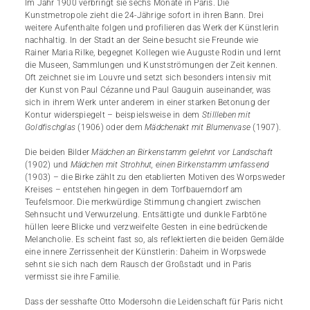
Im Jahr 1900 verbringt sie sechs Monate in Paris. Die
Kunstmetropole zieht die 24-Jährige sofort in ihren Bann. Drei
weitere Aufenthalte folgen und profilieren das Werk der Künstlerin
nachhaltig. In der Stadt an der Seine besucht sie Freunde wie
Rainer Maria Rilke, begegnet Kollegen wie Auguste Rodin und lernt
die Museen, Sammlungen und Kunstströmungen der Zeit kennen.
Oft zeichnet sie im Louvre und setzt sich besonders intensiv mit
der Kunst von Paul Cézanne und Paul Gauguin auseinander, was
sich in ihrem Werk unter anderem in einer starken Be­tonung der
Kontur widerspiegelt – beispielsweise in dem
Stillleben mit
Goldfischglas
(1906) oder dem
Mädchenakt mit Blumenvase
(1907).
Die beiden Bilder
Mädchen an Birkenstamm gelehnt
vor Landschaft
(1902) und
Mädchen mit Strohhut, einen Birkenstamm umfassend
(1903) – die Birke zählt zu den etablierten Motiven des Worpsweder
Kreises – entstehen hingegen in dem Torfbauerndorf am
Teufelsmoor. Die merkwürdige Stimmung changiert zwischen
Sehnsucht und Verwurzelung. Entsättigte und dunkle Farbtöne
hüllen leere Blicke und verzweifelte Gesten in eine bedrückende
Melancholie. Es scheint fast so, als reflektierten die beiden Gemälde
eine innere Zerrissenheit der Künstlerin: Daheim in Worpswede
sehnt sie sich nach dem Rausch der Großstadt und in Paris
vermisst sie ihre Familie.
Dass der sesshafte Otto Modersohn die Leidenschaft für Paris nicht