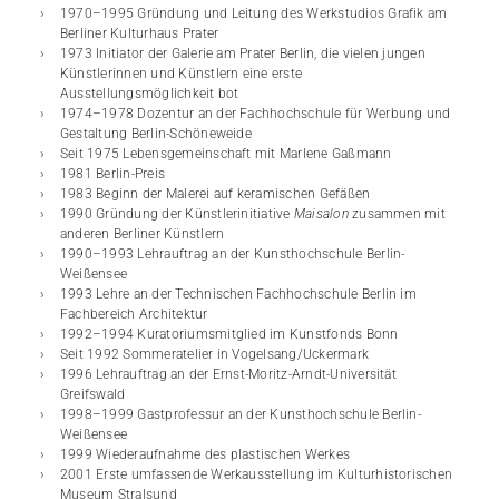
1970–1995 Gründung und Leitung des Werkstudios Grafik am
Berliner Kulturhaus Prater
1973 Initiator der Galerie am Prater Berlin, die vielen jungen
Künstlerinnen und Künstlern eine erste
Ausstellungsmöglichkeit bot
1974–1978 Dozentur an der Fachhochschule für Werbung und
Gestaltung Berlin-Schöneweide
Seit 1975 Lebensgemeinschaft mit Marlene ­Gaßmann
1981 Berlin-Preis
1983 Beginn der Malerei auf keramischen Gefäßen
1990 Gründung der Künstlerinitiative
Maisalon
­zusammen mit
anderen Berliner Künstlern
1990–1993 Lehrauftrag an der Kunsthochschule Berlin-
Weißensee
1993 Lehre an der Technischen Fachhochschule ­Berlin im
Fachbereich Architektur
1992–1994 Kuratoriumsmitglied im Kunstfonds Bonn
Seit 1992 Sommeratelier in Vogelsang/Uckermark
1996 Lehrauftrag an der Ernst-Moritz-Arndt-Universität
Greifswald
1998–1999 Gastprofessur an der Kunsthochschule Berlin-
Weißensee
1999 Wiederaufnahme des plastischen Werkes
2001 Erste umfassende Werkausstellung im Kulturhistorischen
Museum Stralsund