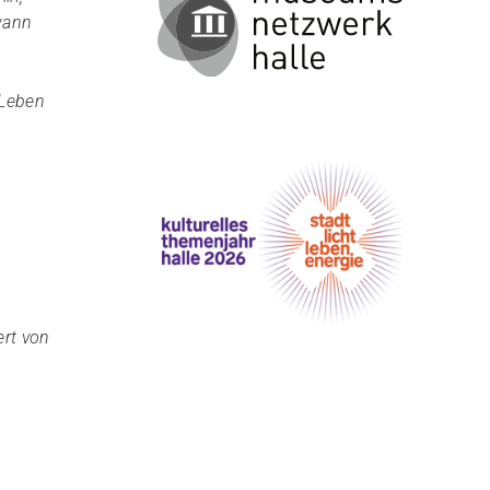
wann
 Leben
ert von