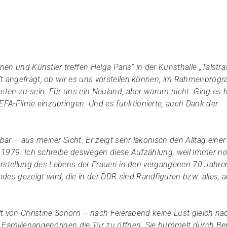
nen und Künstler treffen Helga Paris“ in der Kunsthalle „Talstra
ft angefragt, ob wir es uns vorstellen können, im Rahmenpro
eten zu sein. Für uns ein Neuland, aber warum nicht. Ging es h
FA-Filme einzubringen. Und es funktionierte, auch Dank der
ar – aus meiner Sicht. Er zeigt sehr lakonisch den Alltag einer
in 1979. Ich schreibe deswegen diese Aufzählung, weil immer n
 Darstellung des Lebens der Frauen in den vergangenen 70 Jahre
s gezeigt wird, die in der DDR sind Randfiguren bzw. alles, 
elt von Christine Schorn – nach Feierabend keine Lust gleich na
 Familienangehörigen die Tür zu öffnen. Sie bummelt durch Berl