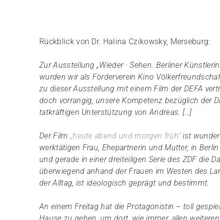
Rückblick von Dr. Halina Czikowsky, Merseburg:
Zur Ausstellung „Wieder · Sehen. Berliner Künstlerin
wurden wir als Förderverein Kino Völkerfreundscha
zu dieser Ausstellung mit einem Film der DEFA vertr
doch vorrangig, unsere Kompetenz bezüglich der DE
tatkräftigen Unterstützung von Andreas. […]
Der Film
„heute abend und morgen früh“
ist wunderb
werktätigen Frau, Ehepartnerin und Mutter, in Berl
und gerade in einer dreiteiligen Serie des ZDF die
überwiegend anhand der Frauen im Westen des Lande
der Alltag, ist ideologisch geprägt und bestimmt.
An einem Freitag hat die Protagonistin – toll gespi
Hause zu gehen, um dort, wie immer, allen weiteren