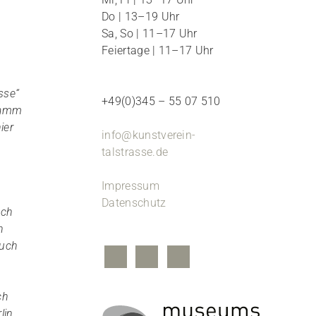
Do | 13–19 Uhr
Sa, So | 11–17 Uhr
Feiertage | 11–17 Uhr
sse“
+49(0)345 – 55 07 510
gramm
ier
info@kunstverein-
talstrasse.de
Impressum
Datenschutz
och
n
auch
ch
in,