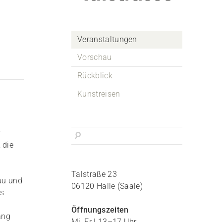
Veranstaltungen
Vorschau
Rückblick
Kunstreisen
r
 die
Talstraße 23
au und
06120 Halle (Saale)
es
Öffnungszeiten
ang
Mi, Fr | 13–17 Uhr