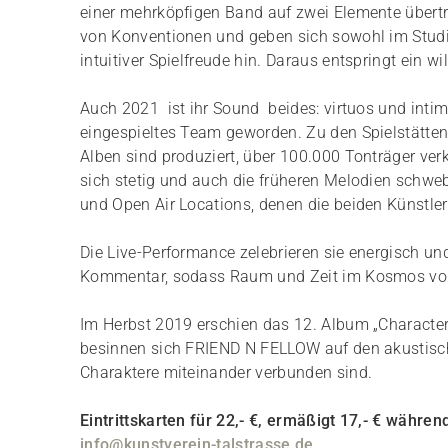
einer mehrköpfigen Band auf zwei Elemente übertr
von Konventionen und geben sich sowohl im Stud
intuitiver Spielfreude hin. Daraus entspringt ein 
Auch 2021 ist ihr Sound beides: virtuos und intim
eingespieltes Team geworden. Zu den Spielstätten
Alben sind produziert, über 100.000 Tonträger verk
sich stetig und auch die früheren Melodien schwe
und Open Air Locations, denen die beiden Künstle
Die Live-Performance zelebrieren sie energisch u
Kommentar, sodass Raum und Zeit im Kosmos von
Im Herbst 2019 erschien das 12. Album „Character
besinnen sich FRIEND N FELLOW auf den akustische
Charaktere miteinander verbunden sind.
Eintrittskarten für 22,- €, ermäßigt 17,- € währ
info@kunstverein-talstrasse.de