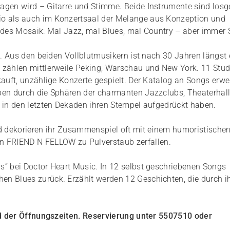
agen wird – Gitarre und Stimme. Beide Instrumente sind losg
io als auch im Konzertsaal der Melange aus Konzeption und
wildes Mosaik: Mal Jazz, mal Blues, mal Country – aber immer 
. Aus den beiden Vollblutmusikern ist nach 30 Jahren längst 
 zählen mittlerweile Peking, Warschau und New York. 11 Stud
auft, unzählige Konzerte gespielt. Der Katalog an Songs erwei
ben durch die Sphären der charmanten Jazzclubs, Theaterhal
r in den letzten Dekaden ihren Stempel aufgedrückt haben.
nd dekorieren ihr Zusammenspiel oft mit einem humoristische
 FRIEND N FELLOW zu Pulverstaub zerfallen.
s“ bei Doctor Heart Music. In 12 selbst geschriebenen Songs
n Blues zurück. Erzählt werden 12 Geschichten, die durch i
end der Öffnungszeiten. Reservierung unter 5507510 oder