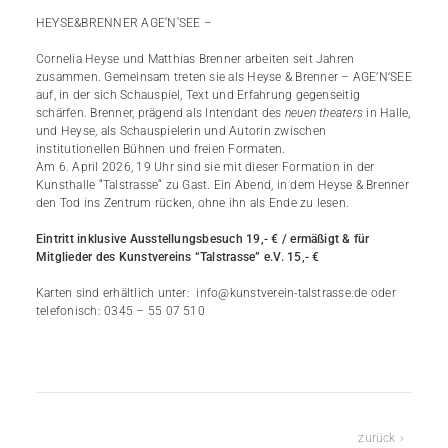
HEYSE&BRENNER AGE‘N‘SEE –
Cornelia Heyse und Matthias Brenner arbeiten seit Jahren
zusammen. Gemeinsam treten sie als Heyse & Brenner – AGE’N’SEE
auf, in der sich Schauspiel, Text und Erfahrung gegenseitig
schärfen. Brenner, prägend als Intendant des
neuen theaters
in Halle,
und Heyse, als Schauspielerin und Autorin zwischen
institutionellen Bühnen und freien Formaten.
Am 6. April 2026, 19 Uhr sind sie mit dieser Formation in der
Kunsthalle “Talstrasse“ zu Gast. Ein Abend, in dem Heyse & Brenner
den Tod ins Zentrum rücken, ohne ihn als Ende zu lesen.
Eintritt inklusive Ausstellungsbesuch 19,- € / ermäßigt & für
Mitglieder des Kunstvereins “Talstrasse” e.V. 15,- €
Karten sind erhältlich unter: info@kunstverein-talstrasse.de oder
telefonisch: 0345 – 55 07 510
zurück