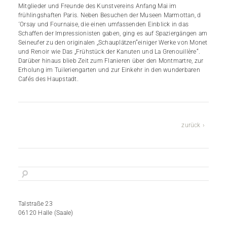
Mitglieder und Freunde des Kunstvereins Anfang Mai im
frühlingshaften Paris. Neben Besuchen der Museen Marmottan, d
´Orsay und Fournaise, die einen umfassenden Einblick in das
Schaffen der Impressionisten gaben, ging es auf Spaziergängen am
Seineufer zu den originalen „Schauplätzen“einiger Werke von Monet
und Renoir wie Das „Frühstück der Kanuten und La Grenouillère“.
Darüber hinaus blieb Zeit zum Flanieren über den Montmartre, zur
Erholung im Tuileriengarten und zur Einkehr in den wunderbaren
Cafés des Haupstadt.
zurück
Talstraße 23
06120 Halle (Saale)