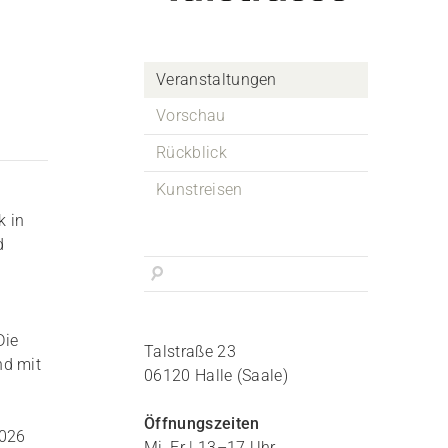
Veranstaltungen
Vorschau
Rückblick
Kunstreisen
k in
d
Die
Talstraße 23
nd mit
06120 Halle (Saale)
Öffnungszeiten
2026
Mi, Fr | 13–17 Uhr