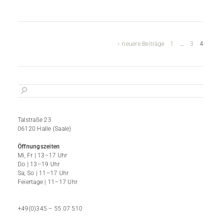
neuere Beiträge
1
…
3
4
Talstraße 23
06120 Halle (Saale)
Öffnungszeiten
Mi, Fr | 13–17 Uhr
Do | 13–19 Uhr
Sa, So | 11–17 Uhr
Feiertage | 11–17 Uhr
+49(0)345 – 55 07 510